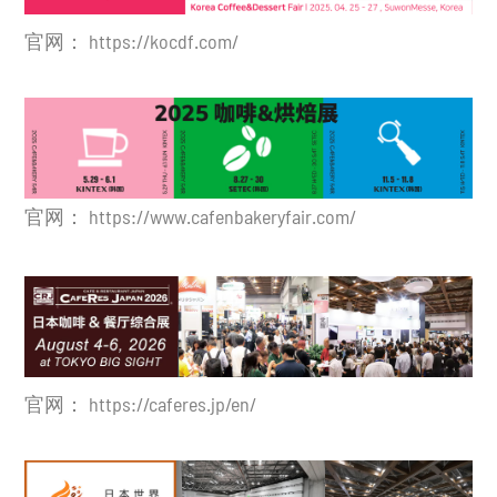
官网：
https://kocdf.com/
官网： https://www.cafenbakeryfair.com/
官网：
https://caferes.jp/en/